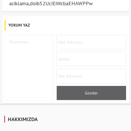
aciklama,doib52UcIEiWcbaEHAWPPw
YORUM YAZ
HAKKIMIZDA