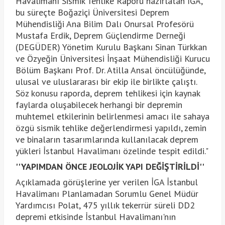
Havalimanı Sismik Tehlike Raporu hazırlatan İGA,
bu süreçte Boğaziçi Üniversitesi Deprem
Mühendisliği Ana Bilim Dalı Onursal Profesörü
Mustafa Erdik, Deprem Güçlendirme Derneği
(DEGÜDER) Yönetim Kurulu Başkanı Sinan Türkkan
ve Özyeğin Üniversitesi İnşaat Mühendisliği Kurucu
Bölüm Başkanı Prof. Dr. Atilla Ansal öncülüğünde,
ulusal ve uluslararası bir ekip ile birlikte çalıştı.
Söz konusu raporda, deprem tehlikesi için kaynak
faylarda oluşabilecek herhangi bir depremin
muhtemel etkilerinin belirlenmesi amacı ile sahaya
özgü sismik tehlike değerlendirmesi yapıldı, zemin
ve binaların tasarımlarında kullanılacak deprem
yükleri İstanbul Havalimanı özelinde tespit edildi."
''YAPIMDAN ÖNCE JEOLOJİK YAPI DEĞİŞTİRİLDİ''
Açıklamada görüşlerine yer verilen İGA İstanbul
Havalimanı Planlamadan Sorumlu Genel Müdür
Yardımcısı Polat, 475 yıllık tekerrür süreli DD2
depremi etkisinde İstanbul Havalimanı'nın