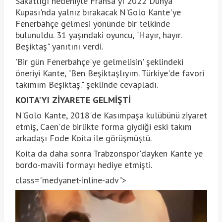
Sakatlığı nedeniyle Fransa'yı 2022 Dünya
Kupası'nda yalnız bırakacak N'Golo Kante'ye
Fenerbahçe gelmesi yönünde bir telkinde
bulunuldu. 31 yaşındaki oyuncu, "Hayır, hayır.
Beşiktaş" yanıtını verdi.
'Bir gün Fenerbahçe'ye gelmelisin' şeklindeki
öneriyi Kante, "Ben Beşiktaşlıyım. Türkiye'de favori
takımım Beşiktaş." şeklinde cevapladı.
KOITA'YI ZİYARETE GELMİŞTİ
N'Golo Kante, 2018'de Kasımpaşa kulübünü ziyaret
etmiş, Caen'de birlikte forma giydiği eski takım
arkadaşı Fode Koita ile görüşmüştü.
Koita da daha sonra Trabzonspor'dayken Kante'ye
bordo-mavili formayı hediye etmişti.
class="medyanet-inline-adv">