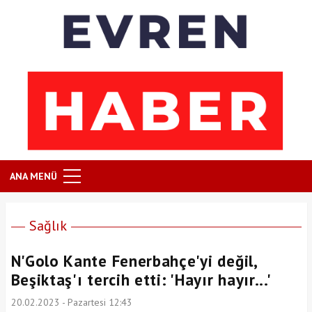
ANA MENÜ
Sağlık
N'Golo Kante Fenerbahçe'yi değil,
Beşiktaş'ı tercih etti: 'Hayır hayır...'
20.02.2023 - Pazartesi 12:43