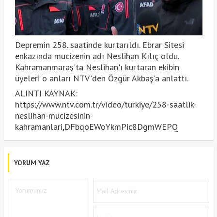
Depremin 258. saatinde kurtarıldı. Ebrar Sitesi
enkazında mucizenin adı Neslihan Kılıç oldu.
Kahramanmaraş'ta Neslihan'ı kurtaran ekibin
üyeleri o anları NTV'den Özgür Akbaş'a anlattı.
ALINTI KAYNAK:
https://www.ntv.com.tr/video/turkiye/258-saatlik-
neslihan-mucizesinin-
kahramanlari,DFbqoEWoYkmPic8DgmWEPQ
YORUM YAZ