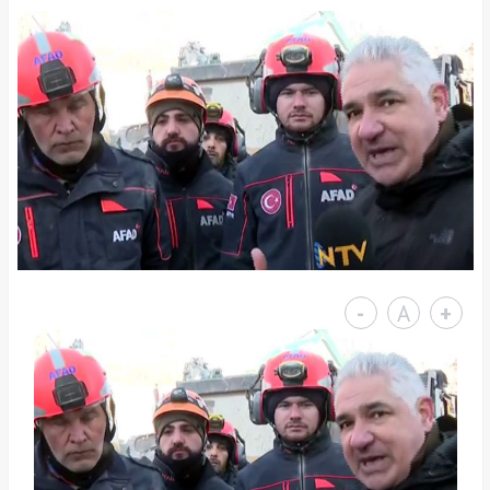
-
A
+