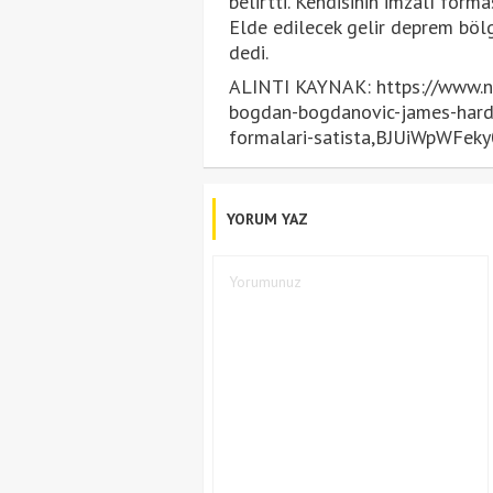
belirtti. Kendisinin imzalı forma
Elde edilecek gelir deprem böl
dedi.
ALINTI KAYNAK: https://www.ntv
bogdan-bogdanovic-james-harden
formalari-satista,BJUiWpWFe
YORUM YAZ