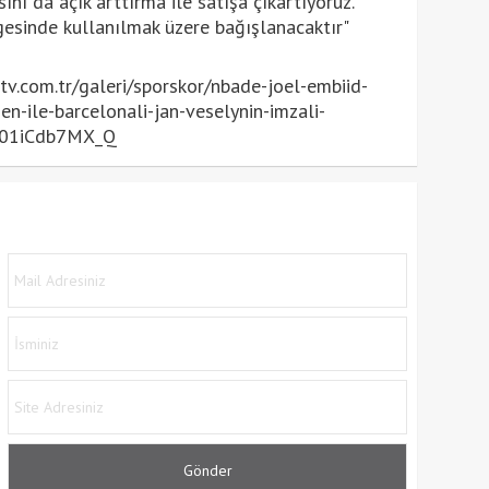
sını da açık arttırma ile satışa çıkartıyoruz.
gesinde kullanılmak üzere bağışlanacaktır"
.com.tr/galeri/sporskor/nbade-joel-embiid-
-ile-barcelonali-jan-veselynin-imzali-
ky01iCdb7MX_Q