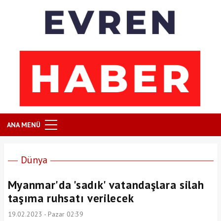
ANA MENÜ
Dünya
Myanmar'da 'sadık' vatandaşlara silah
taşıma ruhsatı verilecek
19.02.2023 - Pazar 02:39