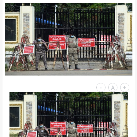
-
A
+