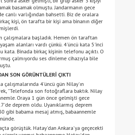
t sonra asker gelmişti, bir grup asker 3 kişiyi
asamak basamak olmuştu. Jandarmanın gece
e canlı varlığından bahsetti. Biz de oralara
rkaç kişi, ön tarafta bir kişi ama binanın diğer
mişlerdi.
en çalışmalara başladık. Hemen ön taraftan
yaşam alanları vardı çünkü. 4'üncü kata 5'inci
u kata. Binada birkaç kişinin telefonu açıktı. O
kurmuş çalmıyordu ses dinleme cihazıyla bile
uştu.
AN SON GÖRÜNTÜLERİ ÇIKTI
 çalışmalarında 4'üncü gün Nilay'ın
ek, "Telefonda son fotoğraflara baktık. Nilay
nnemle. Oraya 1 gün önce gelmişti gece
.17'de deprem oldu. Uyanıklarmış deprem
.30 gibi babama mesaj atmış, babaannemle
önünde.
açta görüştük. Hatay'dan Ankara'ya geçecekti
ra sürpriz yapmış babaanneme Hatay'dan