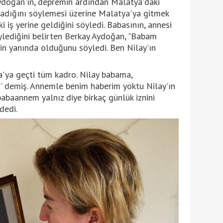
ydoğan'ın, depremin ardından Malatya'daki
adığını söylemesi üzerine Malatya'ya gitmek
i iş yerine geldiğini söyledi. Babasının, annesi
ylediğini belirten Berkay Aydoğan, "Babam
n yanında olduğunu söyledi. Ben Nilay'ın
'ya geçti tüm kadro. Nilay babama,
 demiş. Annemle benim haberim yoktu Nilay'ın
babaannem yalnız diye birkaç günlük iznini
dedi.