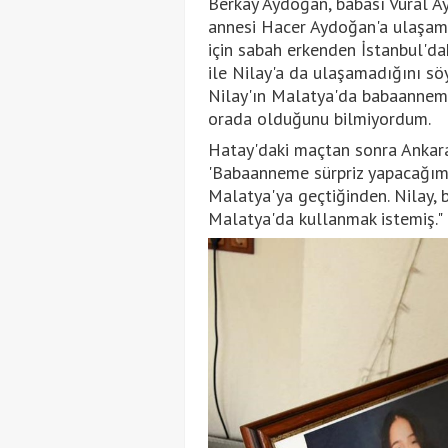
Berkay Aydoğan, babası Vural A
annesi Hacer Aydoğan'a ulaşam
için sabah erkenden İstanbul'dak
ile Nilay'a da ulaşamadığını sö
Nilay'ın Malatya'da babaannemi
orada olduğunu bilmiyordum.
Hatay'daki maçtan sonra Ankara
'Babaanneme sürpriz yapacağım'
Malatya'ya geçtiğinden. Nilay, 
Malatya'da kullanmak istemiş." 