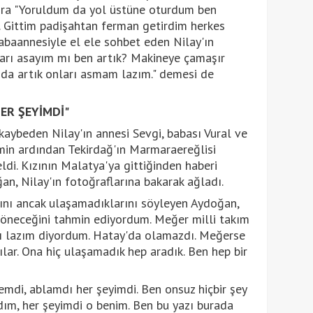
onra "Yoruldum da yol üstüne oturdum ben
. Gittim padişahtan ferman getirdim herkes
 Babaannesiyle el ele sohbet eden Nilay'ın
arı asayım mı ben artık? Makineye çamaşır
da artık onları asmam lazım." demesi de
ER ŞEYİMDİ"
 kaybeden Nilay'ın annesi Sevgi, babası Vural ve
in ardından Tekirdağ'ın Marmaraereğlisi
eldi. Kızının Malatya'ya gittiğinden haberi
n, Nilay'ın fotoğraflarına bakarak ağladı.
rını ancak ulaşamadıklarını söyleyen Aydoğan,
öneceğini tahmin ediyordum. Meğer milli takım
ı lazım diyordum. Hatay'da olamazdı. Meğerse
ar. Ona hiç ulaşamadık hep aradık. Ben hep bir
mdi, ablamdı her şeyimdi. Ben onsuz hiçbir şey
m, her şeyimdi o benim. Ben bu yazı burada