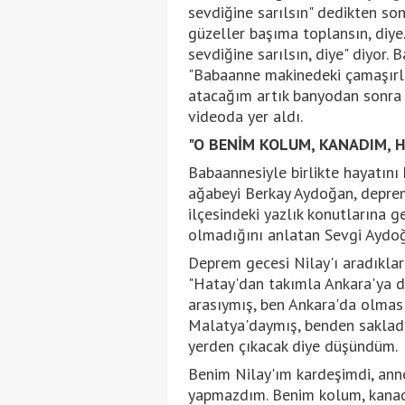
sevdiğine sarılsın" dedikten s
güzeller başıma toplansın, diye
sevdiğine sarılsın, diye" diyor.
"Babaanne makinedeki çamaşırl
atacağım artık banyodan sonra 
videoda yer aldı.
"O BENİM KOLUM, KANADIM, H
Babaannesiyle birlikte hayatını
ağabeyi Berkay Aydoğan, deprem
ilçesindeki yazlık konutlarına g
olmadığını anlatan Sevgi Aydoğa
Deprem gecesi Nilay'ı aradıkla
"Hatay'dan takımla Ankara'ya d
arasıymış, ben Ankara'da olmas
Malatya'daymış, benden sakladıl
yerden çıkacak diye düşündüm.
Benim Nilay'ım kardeşimdi, anne
yapmazdım. Benim kolum, kanadı