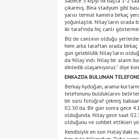
Sadece 3 kişiyi ilk başta 1-2 saa
çıkarmış. Bina stadyum gibi b
yarısı termal kamera birkaç yerd
yoğunlaştık. Nilay'ların orada bi
iki tarafında hiç canlı gösterme
Biz de canlının olduğu yerlerd
hem arka taraftan orada birkaç 
gün gelebildik Nilay'ların olduğ
da Nilay'ındı. Nilay bir alarm 
dinledik ulaşamıyoruz." diye kon
ENKAZDA BULUNAN TELEFOND
Berkay Aydoğan, arama-kurtarma
telefonunu bulduklarını belirter
bir sürü fotoğraf çekmiş babaa
02.30'da. Bir gün sonra gece 4
olduğunda. Nilay gece saat 02
olduğunu ve sohbet ettikleri y
Kendisiyle en son Hatay'daki m
ben öyle biliyordum. Daha son