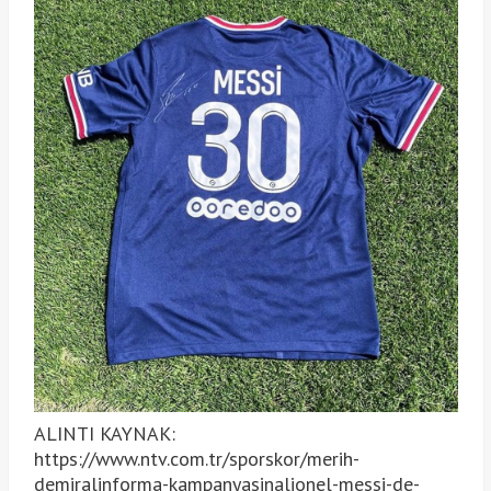
ALINTI KAYNAK:
https://www.ntv.com.tr/sporskor/merih-
demiralinforma-kampanyasinalionel-messi-de-