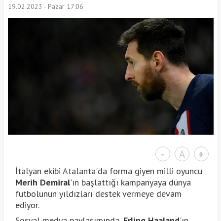
19.02.2023 - Pazar 17:06
-
A
+
İtalyan ekibi Atalanta'da forma giyen milli oyuncu
Merih Demiral
'ın başlattığı kampanyaya dünya
futbolunun yıldızları destek vermeye devam
ediyor.
Sosyal medya paylaşımında,
Erling Haaland
'ın