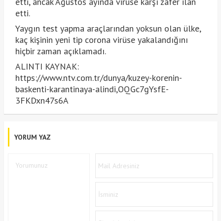
etti, ancak Ağustos ayında virüse karşı zafer ilan
etti.
Yaygın test yapma araçlarından yoksun olan ülke,
kaç kişinin yeni tip corona virüse yakalandığını
hiçbir zaman açıklamadı.
ALINTI KAYNAK:
https://www.ntv.com.tr/dunya/kuzey-korenin-
baskenti-karantinaya-alindi,OQGc7gYsfE-
3FKDxn47s6A
YORUM YAZ