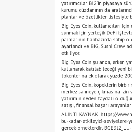
yatırımcılar BIG'in piyasaya sür
kurumu cüzdanının da aralarınd
planlar ve özellikler listesiyle
Big Eyes Coin, kullanıcıları içi
sunmak için yerleşik DeFi işlev
paralarının halihazırda sahip 
ayarlandı ve BIG, Sushi Crew ad
etkiliyor.
Big Eyes Coin şu anda, erken 
kullanarak katılabileceği yeni bi
tokenlerına ek olarak yüzde 200
Big Eyes Coin, köpeklerin birbiri
merkez sahneye çıkmasına izin v
yatırımın neden faydalı olduğun
satışı, finansal başarı arayanlar i
ALINTI KAYNAK: https://www.ntv.
bu-kadar-etkileyici-seviyelere-
gercek-orneklerdir,-BGE3l2_L