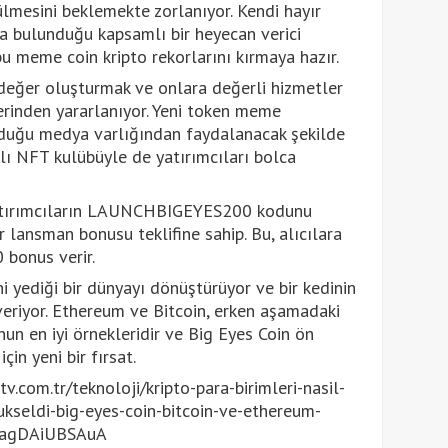
ülmesini beklemekte zorlanıyor. Kendi hayır
a bulunduğu kapsamlı bir heyecan verici
 bu meme coin kripto rekorlarını kırmaya hazır.
n değer oluşturmak ve onlara değerli hizmetler
lerinden yararlanıyor. Yeni token meme
olduğu medya varlığından faydalanacak şekilde
lı NFT kulübüyle de yatırımcıları bolca
yatırımcıların LAUNCHBIGEYES200 kodunu
r lansman bonusu teklifine sahip. Bu, alıcılara
 bonus verir.
ni yediği bir dünyayı dönüştürüyor ve bir kedinin
eriyor. Ethereum ve Bitcoin, erken aşamadaki
un en iyi örnekleridir ve Big Eyes Coin ön
çin yeni bir fırsat.
com.tr/teknoloji/kripto-para-birimleri-nasil-
yukseldi-big-eyes-coin-bitcoin-ve-ethereum-
U-agDAiUBSAuA