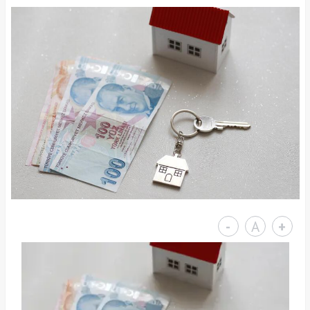
-
A
+