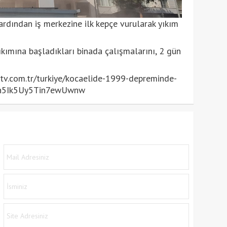
ardından iş merkezine ilk kepçe vurularak yıkım
yıkımına başladıkları binada çalışmalarını, 2 gün
v.com.tr/turkiye/kocaelide-1999-depreminde-
Gqkn5Ik5Uy5Tin7ewUwnw