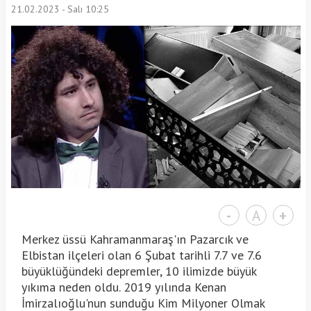
21.02.2023 - Salı 10:25
-
A
+
Merkez üssü Kahramanmaraş'ın Pazarcık ve
Elbistan ilçeleri olan 6 Şubat tarihli 7.7 ve 7.6
büyüklüğündeki depremler, 10 ilimizde büyük
yıkıma neden oldu. 2019 yılında Kenan
İmirzalıoğlu'nun sunduğu Kim Milyoner Olmak