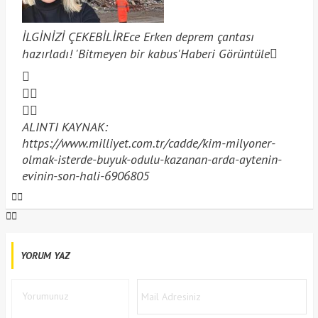
İLGİNİZİ ÇEKEBİLİR
Ece Erken deprem çantası
hazırladı! 'Bitmeyen bir kabus'
Haberi Görüntüle
ALINTI KAYNAK:
https://www.milliyet.com.tr/cadde/kim-milyoner-
olmak-isterde-buyuk-odulu-kazanan-arda-aytenin-
evinin-son-hali-6906805
YORUM YAZ