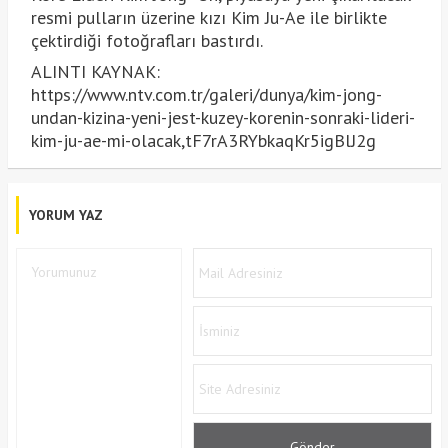
resmi pulların üzerine kızı Kim Ju-Ae ile birlikte
çektirdiği fotoğrafları bastırdı.
ALINTI KAYNAK:
https://www.ntv.com.tr/galeri/dunya/kim-jong-
undan-kizina-yeni-jest-kuzey-korenin-sonraki-lideri-
kim-ju-ae-mi-olacak,tF7rA3RYbkaqKr5igBlJ2g
YORUM YAZ