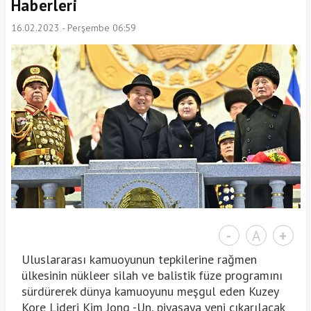
Haberleri
16.02.2023 - Perşembe 06:59
-
A
+
Uluslararası kamuoyunun tepkilerine rağmen
ülkesinin nükleer silah ve balistik füze programını
sürdürerek dünya kamuoyunu meşgul eden Kuzey
Kore Lideri Kim Jong -Un, piyasaya yeni çıkarılacak