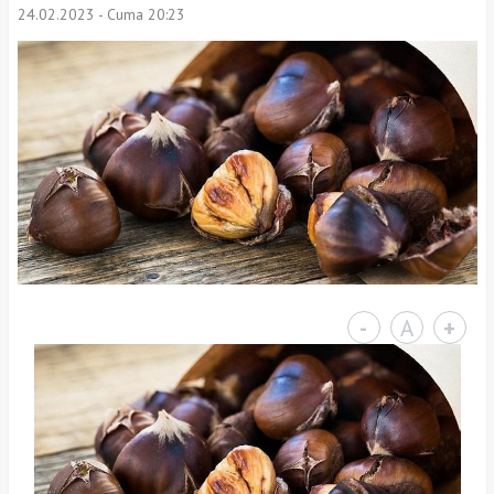
24.02.2023 - Cuma 20:23
-
A
+