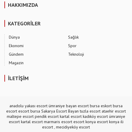
HAKKIMIZDA
KATEGORİLER
Dünya
Sağlık
Ekonomi
Spor
Gündem
Teknoloji
Magazin
İLETİŞİM
anadolu yakası escort
ümraniye bayan escort
bursa eskort
bursa
escort
escort bursa
Sakarya Escort Bayan
tuzla escort
ataehir escort
maltepe escort
pendik escort
kartal escort
kadıköy escort
ümraniye
escort
kartal escort
marmaris escort
escort konya
escort konya
ili
escort
,
mecidiyeköy escort