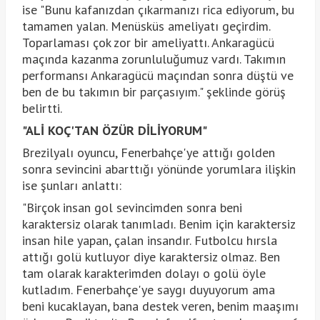
ise "Bunu kafanızdan çıkarmanızı rica ediyorum, bu
tamamen yalan. Menüsküs ameliyatı geçirdim.
Toparlaması çok zor bir ameliyattı. Ankaragücü
maçında kazanma zorunluluğumuz vardı. Takımın
performansı Ankaragücü maçından sonra düştü ve
ben de bu takımın bir parçasıyım." şeklinde görüş
belirtti.
"ALİ KOÇ'TAN ÖZÜR DİLİYORUM"
Brezilyalı oyuncu, Fenerbahçe'ye attığı golden
sonra sevincini abarttığı yönünde yorumlara ilişkin
ise şunları anlattı:
"Birçok insan gol sevincimden sonra beni
karaktersiz olarak tanımladı. Benim için karaktersiz
insan hile yapan, çalan insandır. Futbolcu hırsla
attığı golü kutluyor diye karaktersiz olmaz. Ben
tam olarak karakterimden dolayı o golü öyle
kutladım. Fenerbahçe'ye saygı duyuyorum ama
beni kucaklayan, bana destek veren, benim maaşımı