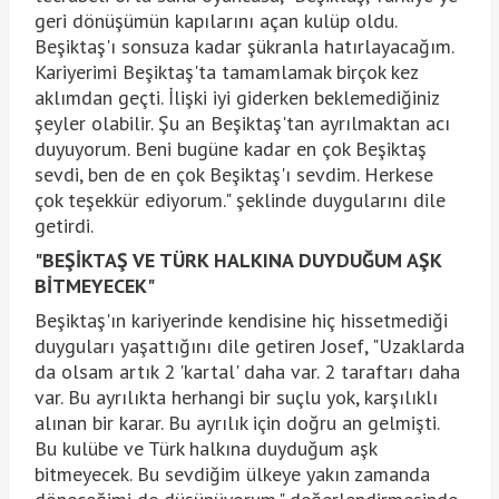
geri dönüşümün kapılarını açan kulüp oldu.
Beşiktaş'ı sonsuza kadar şükranla hatırlayacağım.
Kariyerimi Beşiktaş'ta tamamlamak birçok kez
aklımdan geçti. İlişki iyi giderken beklemediğiniz
şeyler olabilir. Şu an Beşiktaş'tan ayrılmaktan acı
duyuyorum. Beni bugüne kadar en çok Beşiktaş
sevdi, ben de en çok Beşiktaş'ı sevdim. Herkese
çok teşekkür ediyorum." şeklinde duygularını dile
getirdi.
"BEŞİKTAŞ VE TÜRK HALKINA DUYDUĞUM AŞK
BİTMEYECEK"
Beşiktaş'ın kariyerinde kendisine hiç hissetmediği
duyguları yaşattığını dile getiren Josef, "Uzaklarda
da olsam artık 2 'kartal' daha var. 2 taraftarı daha
var. Bu ayrılıkta herhangi bir suçlu yok, karşılıklı
alınan bir karar. Bu ayrılık için doğru an gelmişti.
Bu kulübe ve Türk halkına duyduğum aşk
bitmeyecek. Bu sevdiğim ülkeye yakın zamanda