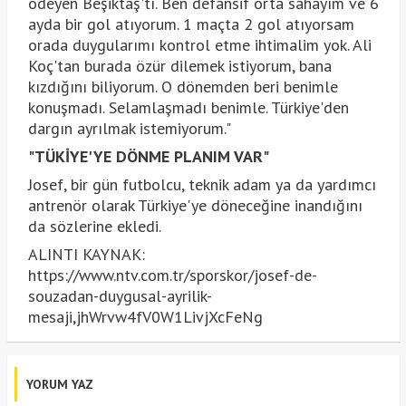
ödeyen Beşiktaş'tı. Ben defansif orta sahayım ve 6
ayda bir gol atıyorum. 1 maçta 2 gol atıyorsam
orada duygularımı kontrol etme ihtimalim yok. Ali
Koç'tan burada özür dilemek istiyorum, bana
kızdığını biliyorum. O dönemden beri benimle
konuşmadı. Selamlaşmadı benimle. Türkiye'den
dargın ayrılmak istemiyorum."
"TÜKİYE'YE DÖNME PLANIM VAR"
Josef, bir gün futbolcu, teknik adam ya da yardımcı
antrenör olarak Türkiye'ye döneceğine inandığını
da sözlerine ekledi.
ALINTI KAYNAK:
https://www.ntv.com.tr/sporskor/josef-de-
souzadan-duygusal-ayrilik-
mesaji,jhWrvw4fV0W1LivjXcFeNg
YORUM YAZ