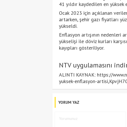
41 yıldır kaydedilen en yüksek en
Ocak 2023 için açıklanan verile
artarken, şehir gazı fiyatları yü
yükseldi.
Enflasyon artışının nedenleri a
yükselişi ile döviz kurları karşı
kayıpları gösteriliyor.
NTV uygulamasını indir
ALINTI KAYNAK: https://www.nt
yuksek-enflasyon-artisi,Kpv
YORUM YAZ