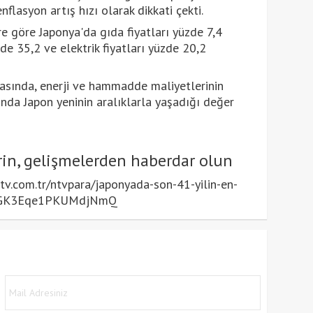
flasyon artış hızı olarak dikkati çekti.
re göre Japonya'da gıda fiyatları yüzde 7,4
zde 35,2 ve elektrik fiyatları yüzde 20,2
rasında, enerji ve hammadde maliyetlerinin
sında Japon yeninin aralıklarla yaşadığı değer
in, gelişmelerden haberdar olun
v.com.tr/ntvpara/japonyada-son-41-yilin-en-
jH7GK3Eqe1PKUMdjNmQ