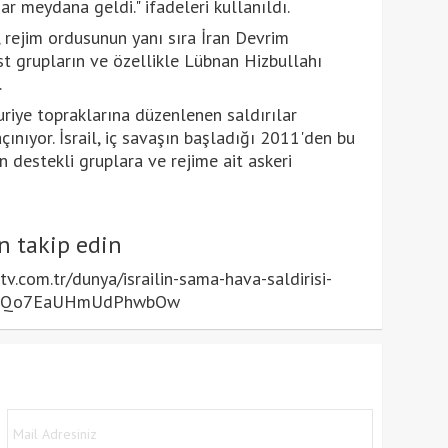
ar meydana geldi." ifadeleri kullanıldı.
 rejim ordusunun yanı sıra İran Devrim
st grupların ve özellikle Lübnan Hizbullahı
.
 Suriye topraklarına düzenlenen saldırılar
ıyor. İsrail, iç savaşın başladığı 2011'den bu
 destekli gruplara ve rejime ait askeri
n takip edin
.com.tr/dunya/israilin-sama-hava-saldirisi-
psvxoQo7EaUHmUdPhwbOw