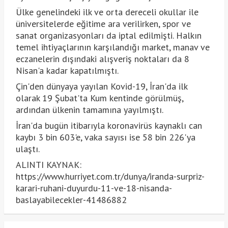
Ülke genelindeki ilk ve orta dereceli okullar ile
üniversitelerde eğitime ara verilirken, spor ve
sanat organizasyonları da iptal edilmişti. Halkın
temel ihtiyaçlarının karşılandığı market, manav ve
eczanelerin dışındaki alışveriş noktaları da 8
Nisan'a kadar kapatılmıştı.
Çin'den dünyaya yayılan Kovid-19, İran'da ilk
olarak 19 Şubat'ta Kum kentinde görülmüş,
ardından ülkenin tamamına yayılmıştı.
İran'da bugün itibarıyla koronavirüs kaynaklı can
kaybı 3 bin 603'e, vaka sayısı ise 58 bin 226'ya
ulaştı.
ALINTI KAYNAK:
https://www.hurriyet.com.tr/dunya/iranda-surpriz-
karari-ruhani-duyurdu-11-ve-18-nisanda-
baslayabilecekler-41486882