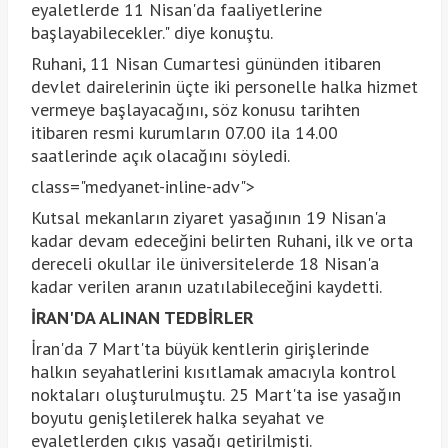
eyaletlerde 11 Nisan'da faaliyetlerine
başlayabilecekler." diye konuştu.
Ruhani, 11 Nisan Cumartesi gününden itibaren
devlet dairelerinin üçte iki personelle halka hizmet
vermeye başlayacağını, söz konusu tarihten
itibaren resmi kurumların 07.00 ila 14.00
saatlerinde açık olacağını söyledi.
class="medyanet-inline-adv">
Kutsal mekanların ziyaret yasağının 19 Nisan'a
kadar devam edeceğini belirten Ruhani, ilk ve orta
dereceli okullar ile üniversitelerde 18 Nisan'a
kadar verilen aranın uzatılabileceğini kaydetti.
İRAN'DA ALINAN TEDBİRLER
İran'da 7 Mart'ta büyük kentlerin girişlerinde
halkın seyahatlerini kısıtlamak amacıyla kontrol
noktaları oluşturulmuştu. 25 Mart'ta ise yasağın
boyutu genişletilerek halka seyahat ve
eyaletlerden çıkış yasağı getirilmişti.