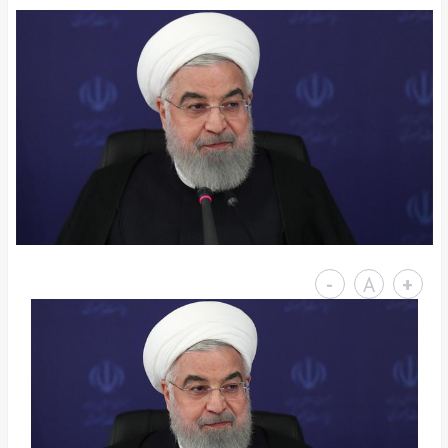
-
A
+