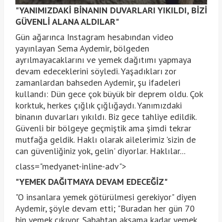
"YANIMIZDAKİ BİNANIN DUVARLARI YIKILDI, BİZİ
GÜVENLİ ALANA ALDILAR"
Gün ağarınca Instagram hesabından video
yayınlayan Sema Aydemir, bölgeden
ayrılmayacaklarını ve yemek dağıtımı yapmaya
devam edeceklerini söyledi. Yaşadıkları zor
zamanlardan bahseden Aydemir, şu ifadeleri
kullandı: Dün gece çok büyük bir deprem oldu. Çok
korktuk, herkes çığlık çığlığaydı. Yanımızdaki
binanın duvarları yıkıldı. Biz gece tahliye edildik.
Güvenli bir bölgeye geçmiştik ama şimdi tekrar
mutfağa geldik. Haklı olarak ailelerimiz 'sizin de
can güvenliğiniz yok, gelin' diyorlar. Haklılar...
class="medyanet-inline-adv">
"YEMEK DAĞITMAYA DEVAM EDECEĞİZ"
"O insanlara yemek götürülmesi gerekiyor" diyen
Aydemir, şöyle devam etti; "Buradan her gün 70
bin yemek çıkıyor. Sabahtan akşama kadar yemek