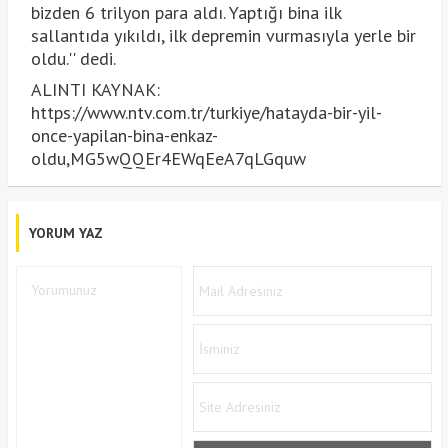
bizden 6 trilyon para aldı. Yaptığı bina ilk
sallantıda yıkıldı, ilk depremin vurmasıyla yerle bir
oldu.'' dedi.
ALINTI KAYNAK:
https://www.ntv.com.tr/turkiye/hatayda-bir-yil-
once-yapilan-bina-enkaz-
oldu,MG5wQQEr4EWqEeA7qLGquw
YORUM YAZ