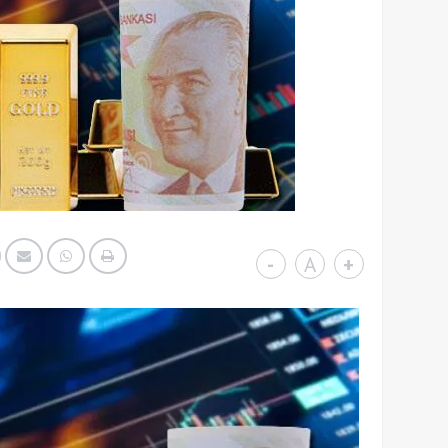
-
A
+