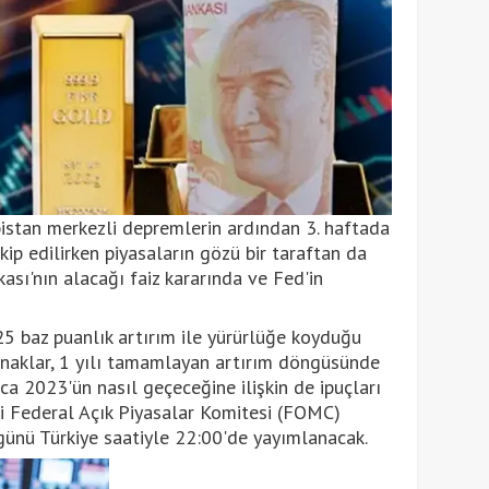
stan merkezli depremlerin ardından 3. haftada
ip edilirken piyasaların gözü bir taraftan da
sı'nın alacağı faiz kararında ve Fed'in
 25 baz puanlık artırım ile yürürlüğe koyduğu
anaklar, 1 yılı tamamlayan artırım döngüsünde
ca 2023'ün nasıl geçeceğine ilişkin de ipuçları
li Federal Açık Piyasalar Komitesi (FOMC)
günü Türkiye saatiyle 22:00'de yayımlanacak.