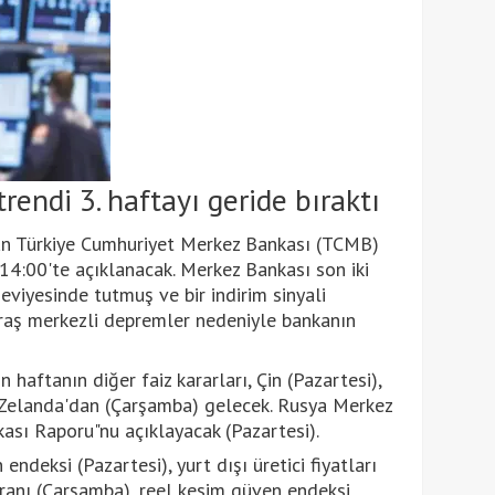
endi 3. haftayı geride bıraktı
n Türkiye Cumhuriyet Merkez Bankası (TCMB)
14:00'te açıklanacak. Merkez Bankası son iki
eviyesinde tutmuş ve bir indirim sinyali
aş merkezli depremler nedeniyle bankanın
 haftanın diğer faiz kararları, Çin (Pazartesi),
 Zelanda'dan (Çarşamba) gelecek. Rusya Merkez
ikası Raporu"nu açıklayacak (Pazartesi).
 endeksi (Pazartesi), yurt dışı üretici fiyatları
oranı (Çarşamba), reel kesim güven endeksi