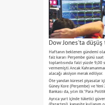
Dow Jones'ta düşüş tr
Haftanın beklenen gündemi ola
faiz kararı Perşembe günü saat 
toplantısında faizi yüzde 9,00 s
vermemişti. Ancak Kahramanmar
alacağı aksiyon merak ediliyor.
Öte yandan küresel piyasalar için
Güney Kore (Perşembe) ve Yeni
Bankası da, yılın ilk "Para Polit
Ayrıca yurt içinde tüketici güven
(Pazartesi), kapasite kullanım 