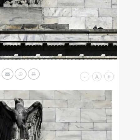
-
A
+