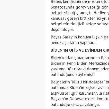
Biden, kendisinin de mezun old
Senatosunda görev yaptığı döne
belgeleri bağışlamıştı. Hediye ş
kamusal görevi bittikten iki yıl
belgelerin de gizli belge soruş
düşünülüyor.
Beyaz Saray'ın konuya ilişkin ga
henüz açıklama yapmadı.
BİDEN'IN OFİS VE EVİNDEN ÇI
Biden'ın danışmanlarından Rich
Biden'ın Penn Biden Merkezindek
yardımcılığı görevi döneminden k
bulunduğunu söylemişti.
Belgelerin "kilitli bir dolapta"
bulunmaz Biden'ın kişisel avuka
arşivlerle ilgili kurumlarıyla il
Başkan'ın Delaware'deki konutunu
bulunduğu ortaya çıkmıştı.