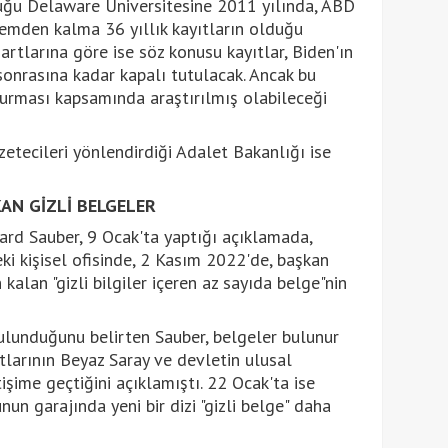
uğu Delaware Üniversitesine 2011 yılında, ABD
mden kalma 36 yıllık kayıtların olduğu
artlarına göre ise söz konusu kayıtlar, Biden'ın
 sonrasına kadar kapalı tutulacak. Ancak bu
turması kapsamında araştırılmış olabileceği
zetecileri yönlendirdiği Adalet Bakanlığı ise
KAN GİZLİ BELGELER
ard Sauber, 9 Ocak'ta yaptığı açıklamada,
i kişisel ofisinde, 2 Kasım 2022'de, başkan
alan "gizli bilgiler içeren az sayıda belge"nin
 bulunduğunu belirten Sauber, belgeler bulunur
tlarının Beyaz Saray ve devletin ulusal
etişime geçtiğini açıklamıştı. 22 Ocak'ta ise
n garajında yeni bir dizi "gizli belge" daha