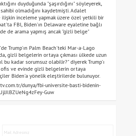
çıktığını duyduğunda "şaşırdığını" söyleyerek,
i sahibi olmadığını kaydetmişti. Adalet
ilişkin inceleme yapmak üzere özel yetkili bir
bat'ta FBI, Biden'ın Delaware eyaletine bağlı
de de arama yapmış ancak "gizli belge"
'de Trump'ın Palm Beach'teki Mar-a-Lago
a, gizli belgelerin ortaya çıkması ülkede uzun
sıl bu kadar sorumsuz olabilir?" diyerek Trump'ı
n ofis ve evinde gizli belgelerin ortaya
ler Biden'a yönelik eleştirilerde bulunuyor.
.com.tr/dunya/fbi-universite-basti-bidenin-
,REUjJJlBZUeNg4zFey-Guw