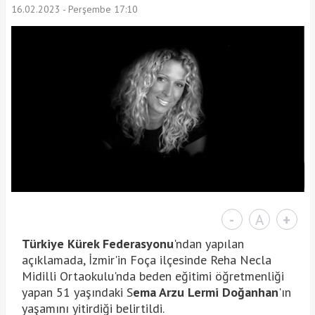
16.02.2023 - Perşembe 17:10
-
A
+
Türkiye Kürek Federasyonu
'ndan yapılan
açıklamada, İzmir'in Foça ilçesinde Reha Necla
Midilli Ortaokulu'nda beden eğitimi öğretmenliği
yapan 51 yaşındaki S
ema Arzu Lermi Doğanhan
'ın
yaşamını yitirdiği belirtildi.