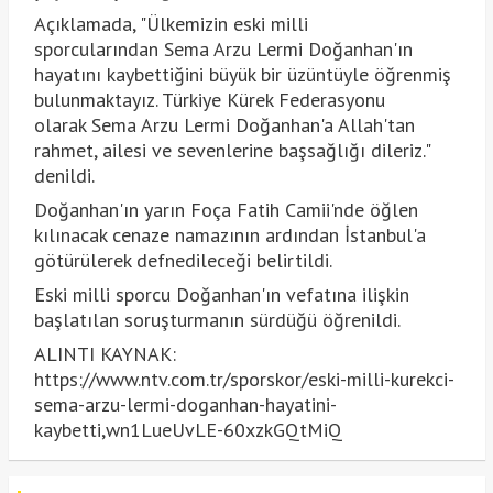
Açıklamada, "Ülkemizin eski milli
sporcularından Sema Arzu Lermi Doğanhan'ın
hayatını kaybettiğini büyük bir üzüntüyle öğrenmiş
bulunmaktayız. Türkiye Kürek Federasyonu
olarak Sema Arzu Lermi Doğanhan'a Allah'tan
rahmet, ailesi ve sevenlerine başsağlığı dileriz."
denildi.
Doğanhan'ın yarın Foça Fatih Camii'nde öğlen
kılınacak cenaze namazının ardından İstanbul'a
götürülerek defnedileceği belirtildi.
Eski milli sporcu Doğanhan'ın vefatına ilişkin
başlatılan soruşturmanın sürdüğü öğrenildi.
ALINTI KAYNAK:
https://www.ntv.com.tr/sporskor/eski-milli-kurekci-
sema-arzu-lermi-doganhan-hayatini-
kaybetti,wn1LueUvLE-60xzkGQtMiQ