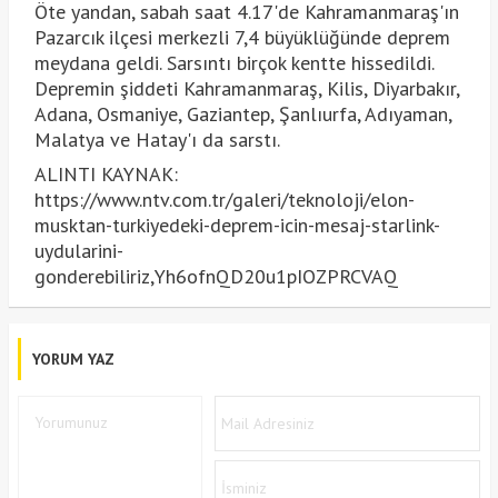
Öte yandan, sabah saat 4.17'de Kahramanmaraş'ın
Pazarcık ilçesi merkezli 7,4 büyüklüğünde deprem
meydana geldi. Sarsıntı birçok kentte hissedildi.
Depremin şiddeti Kahramanmaraş, Kilis, Diyarbakır,
Adana, Osmaniye, Gaziantep, Şanlıurfa, Adıyaman,
Malatya ve Hatay'ı da sarstı.
ALINTI KAYNAK:
https://www.ntv.com.tr/galeri/teknoloji/elon-
musktan-turkiyedeki-deprem-icin-mesaj-starlink-
uydularini-
gonderebiliriz,Yh6ofnQD20u1pIOZPRCVAQ
YORUM YAZ