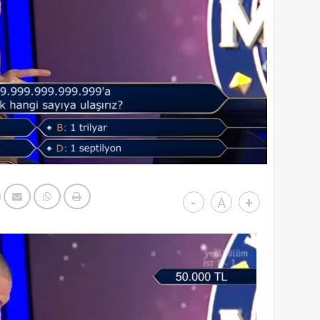
-
A
+