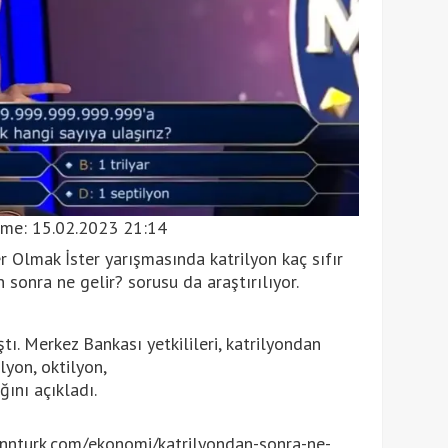
eme:
15.02.2023 21:14
 Olmak İster yarışmasında katrilyon kaç sıfır
sonra ne gelir? sorusu da araştırılıyor.
ştı. Merkez Bankası yetkilileri, katrilyondan
lyon, oktilyon,
ını açıkladı.
nturk.com/ekonomi/katrilyondan-sonra-ne-