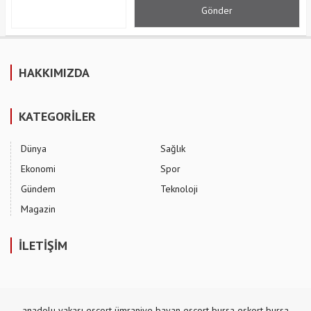
HAKKIMIZDA
KATEGORİLER
Dünya
Sağlık
Ekonomi
Spor
Gündem
Teknoloji
Magazin
İLETİŞİM
anadolu yakası escort
ümraniye bayan escort
bursa eskort
bursa