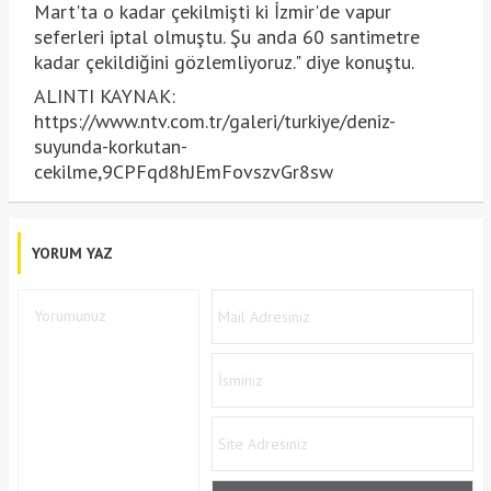
Mart'ta o kadar çekilmişti ki İzmir'de vapur
seferleri iptal olmuştu. Şu anda 60 santimetre
kadar çekildiğini gözlemliyoruz." diye konuştu.
ALINTI KAYNAK:
https://www.ntv.com.tr/galeri/turkiye/deniz-
suyunda-korkutan-
cekilme,9CPFqd8hJEmFovszvGr8sw
YORUM YAZ