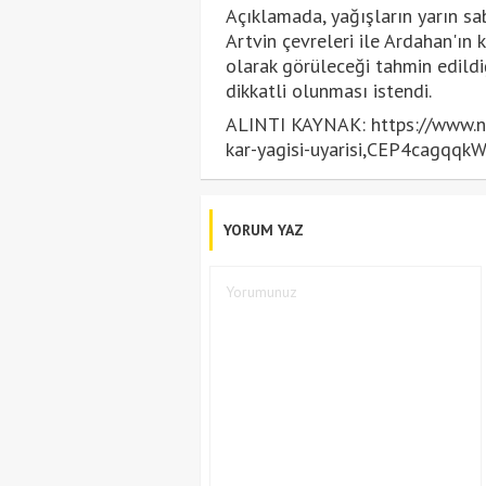
Açıklamada, yağışların yarın sab
Artvin çevreleri ile Ardahan'ın 
olarak görüleceği tahmin edild
dikkatli olunması istendi.
ALINTI KAYNAK: https://www.ntv
kar-yagisi-uyarisi,CEP4cagq
YORUM YAZ