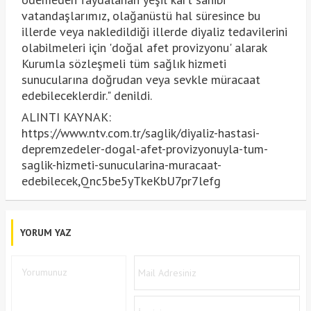
vatandaşlarımız, olağanüstü hal süresince bu
illerde veya nakledildiği illerde diyaliz tedavilerini
olabilmeleri için 'doğal afet provizyonu' alarak
Kurumla sözleşmeli tüm sağlık hizmeti
sunucularına doğrudan veya sevkle müracaat
edebileceklerdir." denildi.
ALINTI KAYNAK:
https://www.ntv.com.tr/saglik/diyaliz-hastasi-
depremzedeler-dogal-afet-provizyonuyla-tum-
saglik-hizmeti-sunucularina-muracaat-
edebilecek,Qnc5be5yTkeKbU7pr7lefg
YORUM YAZ