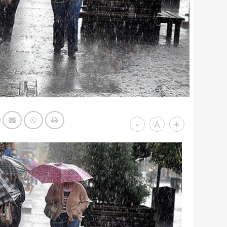
-
A
+