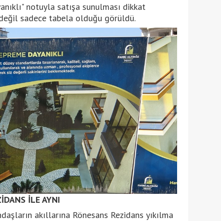
yanıklı" notuyla satışa sunulması dikkat
 değil sadece tabela olduğu görüldü.
İDANS İLE AYNI
andaşların akıllarına Rönesans Rezidans yıkılma