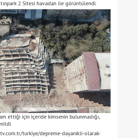
ltınpark 2 Sitesi havadan ile görüntülendi.
m ettiği için içeride kimsenin bulunmadığı,
ildi.
.com.tr/turkiye/depreme-dayanikli-olarak-