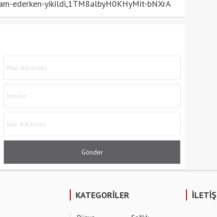
evam-ederken-yikildi,1TM8albyH0KHyMit-bNXrA
KATEGORİLER
İLETİ