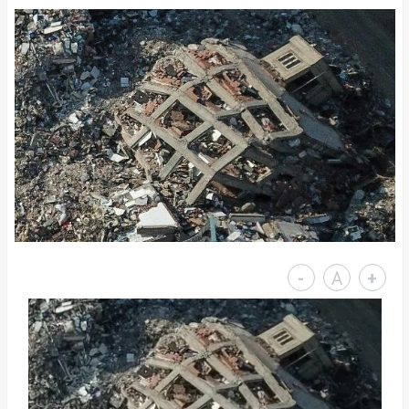
-
A
+