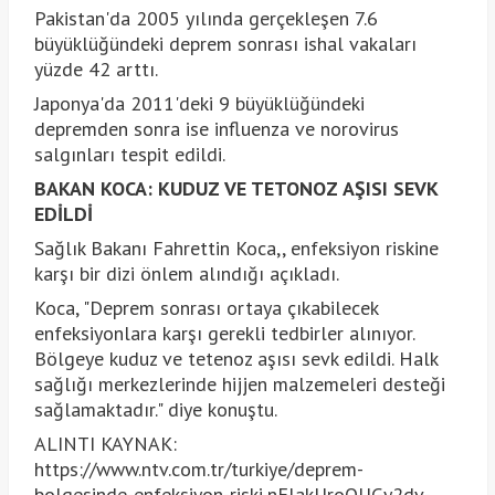
Pakistan'da 2005 yılında gerçekleşen 7.6
büyüklüğündeki deprem sonrası ishal vakaları
yüzde 42 arttı.
Japonya'da 2011'deki 9 büyüklüğündeki
depremden sonra ise influenza ve norovirus
salgınları tespit edildi.
BAKAN KOCA: KUDUZ VE TETONOZ AŞISI SEVK
EDİLDİ
Sağlık Bakanı Fahrettin Koca,, enfeksiyon riskine
karşı bir dizi önlem alındığı açıkladı.
Koca, "Deprem sonrası ortaya çıkabilecek
enfeksiyonlara karşı gerekli tedbirler alınıyor.
Bölgeye kuduz ve tetenoz aşısı sevk edildi. Halk
sağlığı merkezlerinde hijjen malzemeleri desteği
sağlamaktadır." diye konuştu.
ALINTI KAYNAK:
https://www.ntv.com.tr/turkiye/deprem-
bolgesinde-enfeksiyon-riski,nElakUroOUGy2dv-