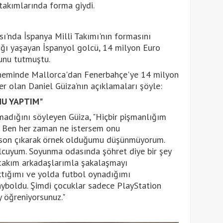
takımlarında forma giydi.
'nda İspanya Milli Takımı'nın formasını
ığı yaşayan İspanyol golcü, 14 milyon Euro
unu tutmuştu.
öneminde Mallorca'dan Fenerbahçe'ye 14 milyon
er olan Daniel Güiza’nın açıklamaları şöyle:
U YAPTIM"
madığını söyleyen Güiza, "Hiçbir pişmanlığım
. Ben her zaman ne istersem onu
ip son çıkarak örnek olduğumu düşünmüyorum.
lcuyum. Soyunma odasında şöhret diye bir şey
 takım arkadaşlarımla şakalaşmayı
ktığımı ve yolda futbol oynadığımı
ayboldu. Şimdi çocuklar sadece PlayStation
y öğreniyorsunuz."