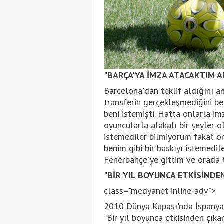
"BARÇA’YA İMZA ATACAKTIM 
Barcelona'dan teklif aldığını a
transferin gerçekleşmediğini bel
beni istemişti. Hatta onlarla i
oyuncularla alakalı bir şeyler 
istemediler bilmiyorum fakat o
benim gibi bir baskıyı istemedi
Fenerbahçe'ye gittim ve orada t
"BİR YIL BOYUNCA ETKİSİNDE
class="medyanet-inline-adv">
2010 Dünya Kupası'nda İspanya M
"Bir yıl boyunca etkisinden çı