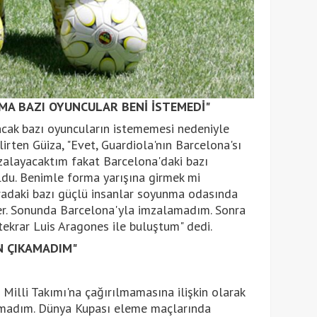
AMA BAZI OYUNCULAR BENİ İSTEMEDİ"
ncak bazı oyuncuların istememesi nedeniyle
irten Güiza, "Evet, Guardiola'nın Barcelona'sı
mzalayacaktım fakat Barcelona'daki bazı
oldu. Benimle forma yarışına girmek mi
radaki bazı güçlü insanlar soyunma odasında
ler. Sonunda Barcelona'yla imzalamadım. Sonra
ekrar Luis Aragones ile buluştum" dedi.
N ÇIKAMADIM"
illi Takımı'na çağırılmamasına ilişkin olarak
kamadım. Dünya Kupası eleme maçlarında