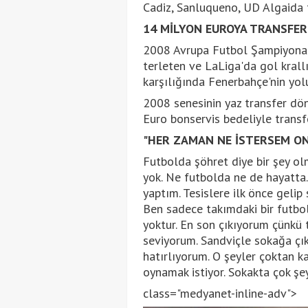
Cadiz, Sanluqueno, UD Algaida 
14 MİLYON EUROYA TRANSFER
2008 Avrupa Futbol Şampiyonası
terleten ve LaLiga'da gol krall
karşılığında Fenerbahçe'nin yol
2008 senesinin yaz transfer d
Euro bonservis bedeliyle transf
"HER ZAMAN NE İSTERSEM ON
Futbolda şöhret diye bir şey ol
yok. Ne futbolda ne de hayatta
yaptım. Tesislere ilk önce gel
Ben sadece takımdaki bir futbo
yoktur. En son çıkıyorum çünkü
seviyorum. Sandviçle sokağa çı
hatırlıyorum. O şeyler çoktan k
oynamak istiyor. Sokakta çok şe
class="medyanet-inline-adv">