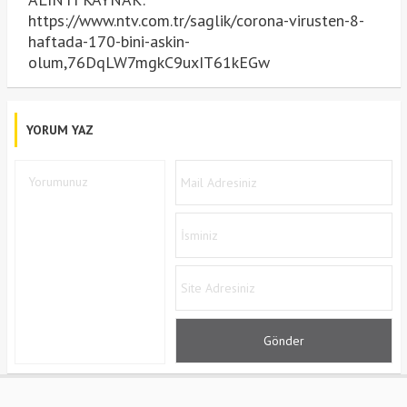
https://www.ntv.com.tr/saglik/corona-virusten-8-
haftada-170-bini-askin-
olum,76DqLW7mgkC9uxIT61kEGw
YORUM YAZ