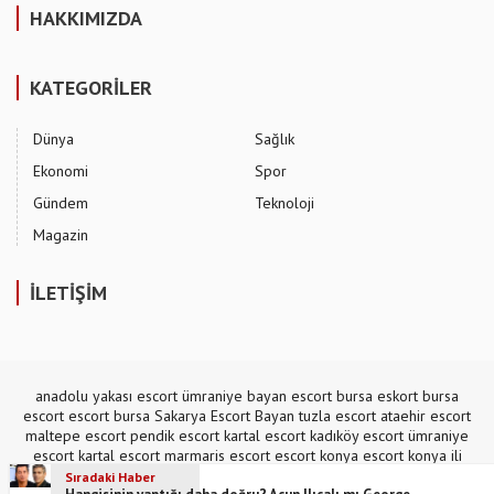
HAKKIMIZDA
KATEGORİLER
Dünya
Sağlık
Ekonomi
Spor
Gündem
Teknoloji
Magazin
İLETİŞİM
anadolu yakası escort
ümraniye bayan escort
bursa eskort
bursa
escort
escort bursa
Sakarya Escort Bayan
tuzla escort
ataehir escort
maltepe escort
pendik escort
kartal escort
kadıköy escort
ümraniye
escort
kartal escort
marmaris escort
escort konya
escort konya
ili
escort
,
mecidiyeköy escort
Sıradaki Haber