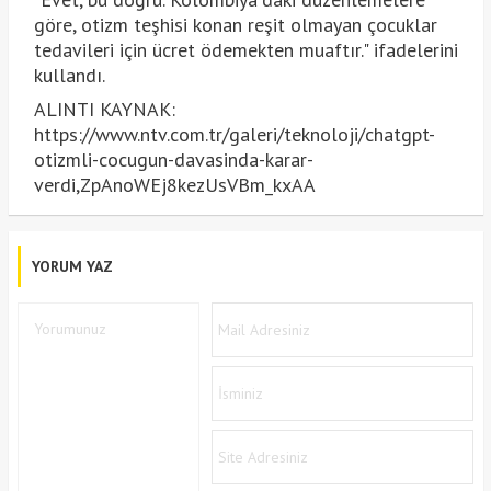
göre, otizm teşhisi konan reşit olmayan çocuklar
tedavileri için ücret ödemekten muaftır." ifadelerini
kullandı.
ALINTI KAYNAK:
https://www.ntv.com.tr/galeri/teknoloji/chatgpt-
otizmli-cocugun-davasinda-karar-
verdi,ZpAnoWEj8kezUsVBm_kxAA
YORUM YAZ