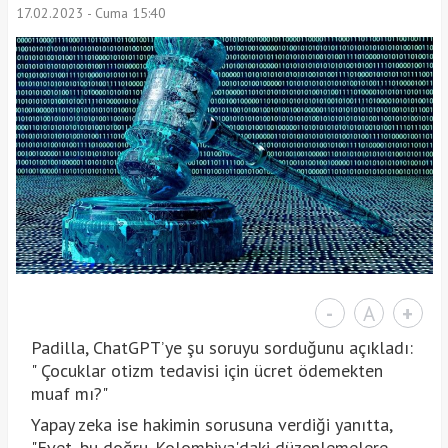
17.02.2023 - Cuma 15:40
-
A
+
Padilla, ChatGPT’ye şu soruyu sorduğunu açıkladı:
" Çocuklar otizm tedavisi için ücret ödemekten
muaf mı?"
Yapay zeka ise hakimin sorusuna verdiği yanıtta,
"Evet, bu doğru. Kolombiya'daki düzenlemelere