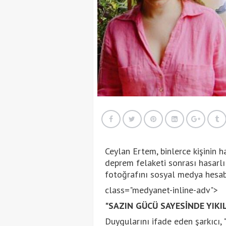
Ceylan Ertem, binlerce kişinin h
deprem felaketi sonrası hasarlı
fotoğrafını sosyal medya hesab
class="medyanet-inline-adv">
"SAZIN GÜCÜ SAYESİNDE YIKI
Duygularını ifade eden şarkıcı, 