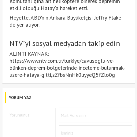
Komutanlığına ait helikoptere binerek depremin
etkili olduğu Hatay'a hareket etti.
Heyette, ABD'nin Ankara Büyükelçisi Jeffry Flake
de yer alıyor.
NTV’yi sosyal medyadan takip edin
ALINTI KAYNAK:
https://www.ntv.com.tr/turkiye/cavusoglu-ve-
blinken-deprem-bolgelerinde-inceleme-bulunmak-
uzere-hataya-gitti,zZfbsNnHk0uyyeQ5fZlo0g
YORUM YAZ