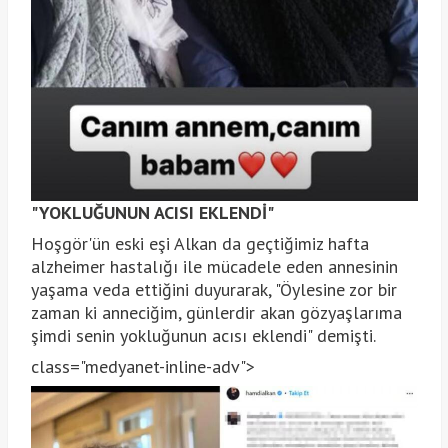
"YOKLUĞUNUN ACISI EKLENDİ"
Hoşgör'ün eski eşi Alkan da geçtiğimiz hafta
alzheimer hastalığı ile mücadele eden annesinin
yaşama veda ettiğini duyurarak, "Öylesine zor bir
zaman ki anneciğim, günlerdir akan gözyaşlarıma
şimdi senin yokluğunun acısı eklendi" demişti.
class="medyanet-inline-adv">