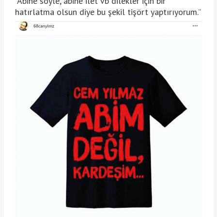
“Abine söyle, abine ilet vb dilekler için bir
hatırlatma olsun diye bu şekil tişört yaptırıyorum.”