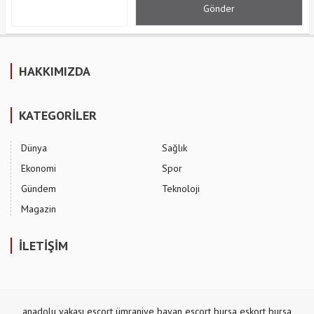
HAKKIMIZDA
KATEGORİLER
Dünya
Sağlık
Ekonomi
Spor
Gündem
Teknoloji
Magazin
İLETİŞİM
anadolu yakası escort
ümraniye bayan escort
bursa eskort
bursa