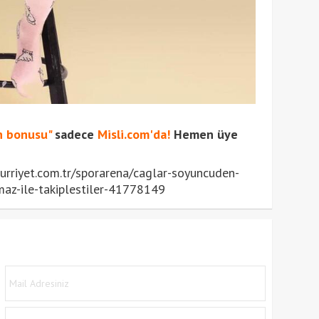
n bonusu"
sadece
Misli.com'da!
Hemen üye
rriyet.com.tr/sporarena/caglar-soyuncuden-
maz-ile-takiplestiler-41778149