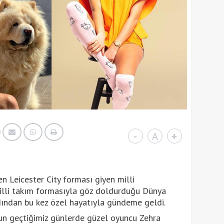
-
A
+
en Leicester City forması giyen milli
illi takım formasıyla göz doldurduğu Dünya
dından bu kez özel hayatıyla gündeme geldi.
nun geçtiğimiz günlerde güzel oyuncu Zehra