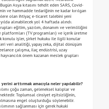
. Bugün Asya kıtasını tehdit eden SARS, Covid-
imin ve hammadde tedariğinin ne kadar kırılgan
lere olan ihtiyaç e-ticaret talebini yeni
 yılda alınabilecek yol 4 haftada alındı.
upları eğitim, yazılım, donanım ve verimliliğini
e platformları (TV programları) ve içerik üretme
ik konulu işler, şirket hukuku ile ilgili konular
leri veri analitiği, yapay zeka, dijital dönüşüm
eelance çalışma, ilaç endüstrisi, uzay
, hayvancılık önem kazanan meslek grupları
 yerini arttırmak amacıyla neler yapılabilir?
ılımı çoğu zaman, geleneksel kalıplar ve
ektedir. Toplumsal cinsiyet eşitsizliğinin,
ılmasına engel oluşturduğu söylenebilir.
ılımının sağlanması için gerek hukuki