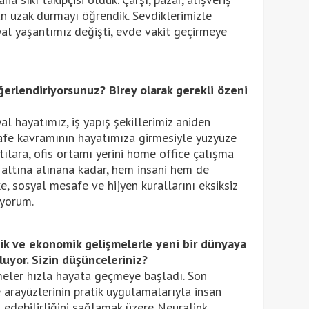
an uzak durmayı öğrendik. Sevdiklerimizle
al yaşantımız değişti, evde vakit geçirmeye
eğerlendiriyorsunuz? Birey olarak gerekli özeni
l hayatımız, iş yapış şekillerimiz aniden
fe kavramının hayatımıza girmesiyle yüzyüze
tılara, ofis ortamı yerini home office çalışma
l altına alınana kadar, hem insani hem de
, sosyal mesafe ve hijyen kurallarını eksiksiz
iyorum.
ik ve ekonomik gelişmelerle yeni bir dünyaya
uyor. Sizin düşünceleriniz?
meler hızla hayata geçmeye başladı. Son
 arayüzlerinin pratik uygulamalarıyla insan
 edebilirliğini sağlamak üzere Neuralink