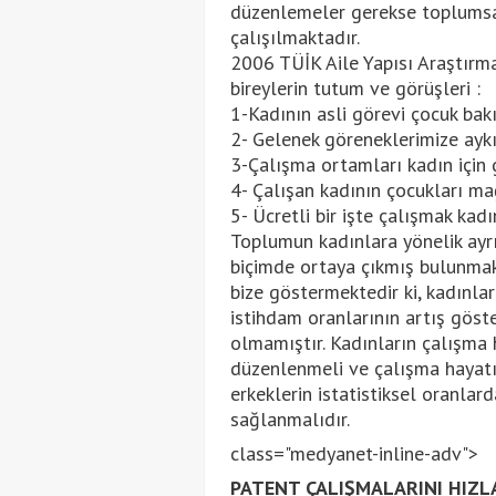
düzenlemeler gerekse toplumsa
çalışılmaktadır.
2006 TÜİK Aile Yapısı Araştırmas
bireylerin tutum ve görüşleri :
1-Kadının asli görevi çocuk bakım
2- Gelenek göreneklerimize aykı
3-Çalışma ortamları kadın için 
4- Çalışan kadının çocukları ma
5- Ücretli bir işte çalışmak kadın
Toplumun kadınlara yönelik ayrı
biçimde ortaya çıkmış bulunmakta
bize göstermektedir ki, kadınla
istihdam oranlarının artış göste
olmamıştır. Kadınların çalışma h
düzenlenmeli ve çalışma hayatın
erkeklerin istatistiksel oranla
sağlanmalıdır.
class="medyanet-inline-adv">
PATENT ÇALIŞMALARINI HIZL