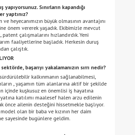
ış yapıyorsunuz. Sınırların kapandığı
er yaptınız?
ın ve heyecanımızın büyük olmasının avantajını
rine önem vererek yaşadık. Ekibimizle mevcut
 patent çalışmalarını hızlandırdık. Yeni
rım faaliyetlerine başladık. Herkesin duruş
dan çalıştık.
LIYOR
ektörde, başarıyı yakalamanızın sırrı nedir?
rdürülebilir kalkınmanın sağlanabilmesi,
ların , yaşamın tüm alanlarına aktif bir şekilde
ın içinde kuşkusuz en önemlisi iş hayatına
ayatına katılımı maalesef halen arzu edilenin
k önce ailenin desteğini hissetmekle başlıyor.
model olan bir baba ve kızının her daim
ne sayesinde bugünlere geldim.