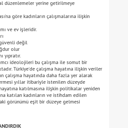
l düzenlemeler yerine getirilmeye
ı’na göre kadınların çalışmalarına ilişkin
ı ve ev işleridir.
rı
güvenli değil
ğdur olur
ı yıpratır.
mcı ideolojileri bu çalışma ile somut bir
dır. Türkiye’de çalışma hayatına ilişkin veriler
rın çalışma hayatında daha fazla yer alarak
rmesi yıllar itibariyle istenilen düzeyde
ayatına katılmasına ilişkin politikalar yeniden
a katılan kadınların ve istihdam edilen
rdaki görünümü eşit bir düzeye gelmesi
ANDIRDIK