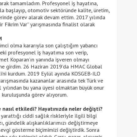
larak tamamladım. Profesyonel iş hayatına,
la başlayıp, otomotiv sektöründe kalite, üretim,
erinde görev alarak devam ettim. 2017 yılında
 Fikrim Var” yarışmasında finalist olarak
M
şimci olma kararıyla son çalıştığım yabancı
eki profesyonel iş hayatıma son verip,
t Koparan’ın yanında işveren olmayı
ne girdim. 26 Haziran 2019’da HMAC Global
Şti’ni kurdum. 2019 Eylül ayında KOSGEB-ILO
 yarışmasında kazananlar arasında tek Türk ve
1 yılından bu yana üyesi olmaktan büyük onur
kuruluşunda görev alıyorum.
e nasıl etkiledi? Hayatınızda neler değişti?
rattığı ciddi sağlık riskleriyle ilgili bilgi
ı, gündelik alışkanlıklarımızı değiştirmeye
vgi gösterme biçimimizi değiştirdik. Sonra
ha sıkı takipçisi olduk. Çarşı, pazar, alışveriş