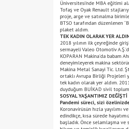
Üniversitesi’nde MBA eğitimi a
Tofaş ve Oyak Renault stajlarıy
proje, arge ve satınalma biriml
BTSO tarafından düzenlenen “Bir
plaket aldım.
TEK KADIN OLARAK YER ALDI
2018 yılının ilk çeyreğinde giri
sermayeli Valeo Otomotiv A.Ş.’d
KOPARAN Makina’da babam Ahme
deneyimleyerek makina sektörü
Makina Metal Sanayi Tic. Ltd. 
ortaklı Avrupa Birliği Projeleri
tek kadın olarak yer aldım. 201
duyduğum BUİKAD sivil toplum 
SOSYAL YAŞANTIMIZ DEĞİŞTİ
Pandemi süreci, sizi özelinizd
Koronavirüsün hızla yayılımı ve ya
edindikçe, kısa sürede hayatımız
başladık. Önce selamlaşma ve se
hijyen ve temizlik kurallarının da