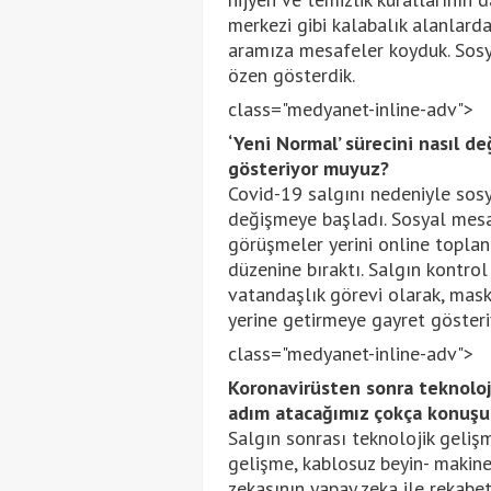
merkezi gibi kalabalık alanlard
aramıza mesafeler koyduk. Sosy
özen gösterdik.
class="medyanet-inline-adv">
‘Yeni Normal’ sürecini nasıl d
gösteriyor muyuz?
Covid-19 salgını nedeniyle sosya
değişmeye başladı. Sosyal mesa
görüşmeler yerini online toplan
düzenine bıraktı. Salgın kontro
vatandaşlık görevi olarak, maske
yerine getirmeye gayret göster
class="medyanet-inline-adv">
Koronavirüsten sonra teknoloj
adım atacağımız çokça konuşul
Salgın sonrası teknolojik geliş
gelişme, kablosuz beyin- makine
zekasının yapay zeka ile rekabet