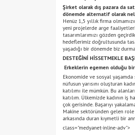
Şirket olarak dış pazara da sat
dönemde alternatif olarak nel
Henüz 1,5 yıllık firma olmamız
yeni projelerde arge faaliyetle
tasarımlarımızı gözden geçirdik,
hedeflerimiz doğrultusunda tasa
yaşadığı bir dönemde biz durma
DESTEĞİNİ HİSSETMEKLE BAŞ
Erkeklerin egemen olduğu bir s
Ekonomide ve sosyal yaşamda sü
nüfusun yarısını oluşturan kadın
katılımı ile mümkün. Bu alanlar
katılım. Ülkemizde kadının iş h
çok gerisinde. Başarıyı yakalama
Makine sektöründen gelen role 
arkasında duran kıymetli bir an
class="medyanet-inline-adv">