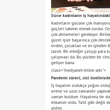
Sizce kadınların iş hayatındaki
Kadınların gücüne çok inanıyoru
güçleri tahmin etmek zordur. Ce
çok dinlemeleri gerekiyor. Biril
güzel işler başarınca çok destek
evden, çocuktan ve ev işinden i
lazım. Bir erkeğin çalışıp para 
çalışması da. Bu yüzden bir cin
geliyor bana.
class="medyanet-inline-adv">
Pandemi süreci, sizi özelinizd
İş hayatım oldukça yoğun oldu
evime ve uzun zamandır yapmak 
zaman buldum. Hayatıma bir dur
imkanım oldu. Tatil gibi değil d
aldım.