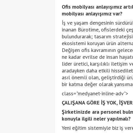
Ofis mobilyası anlayışımız artı
mobilyası anlayışımız var?
İş ve yaşam dengesinin sürdürüle
inanan Bürotime, ofislerdeki çe
bulundurarak; tasarım stratejisi
ekosistemi koruyan ürün alternat
Değişen ofis kavramının geleceği
ne kadar evrilse de insan hayat
lider üretici, karşılıklı iletişim
aradayken daha etkili hissedile
asıl önemli olan, geliştirdiği 
bir katma değer olarak yansımas
class="medyanet-inline-adv">
ÇALIŞANA GÖRE İŞ YOK, İŞVE
Şirketinizde ara personel bulm
konuyla ilgili neler yapılmalı?
Yeni eğitim sistemiyle biz iş ve