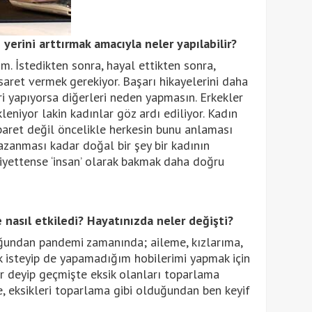
 yerini arttırmak amacıyla neler yapılabilir?
m. İstedikten sonra, hayal ettikten sonra,
saret vermek gerekiyor. Başarı hikayelerini daha
eri yapıyorsa diğerleri neden yapmasın. Erkekler
leniyor lakin kadınlar göz ardı ediliyor. Kadın
baret değil öncelikle herkesin bunu anlaması
kazanması kadar doğal bir şey bir kadının
siyettense ‘insan’ olarak bakmak daha doğru
e nasıl etkiledi? Hayatınızda neler değişti?
ğundan pandemi zamanında; aileme, kızlarıma,
isteyip de yapamadığım hobilerimi yapmak için
 deyip geçmişte eksik olanları toparlama
e, eksikleri toparlama gibi olduğundan ben keyif