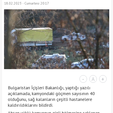
18.02.2023 - Cumartesi 20:17
-
A
+
Bulgaristan İçişleri Bakanlığı, yaptığı yazılı
açıklamada, kamyondaki göçmen sayısının 40
olduğunu, sağ kalanların çeşitli hastanelere
kaldırıldıklarını bildirdi.
Ahşap yüklü kamyonun gizli bölmesine saklanan