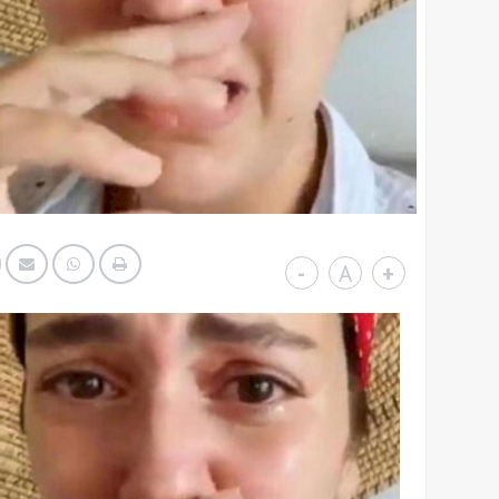
-
A
+