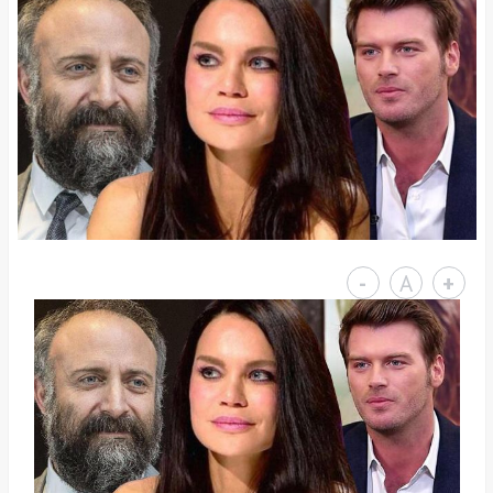
-
A
+