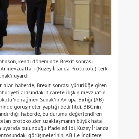
Johnson, kendi döneminde Brexit sonrası
gili mevzuatları (Kuzey İrlanda Protokolü) terk
nak'ı uyardı.
r alan haberde, Brexit sonrası yürürlüğe giren
huriyeti arasındaki ticarete ilişkin mevzuatın
tokolü"ne rağmen Sunak'ın Avrupa Birliği (AB)
erinde görüşmeler yaptığı belirtildi. BBC'nin
andırdığı haberde, bu durumu değerlendiren
pılan protokolden uzaklaşmanın büyük hata
a uyarıda bulunduğu ifade edildi. Kuzey İrlanda
ntosundaki görüşmelerinin, AB ile İngiltere