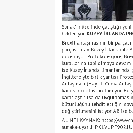
Sunak'ın üzerinde çalıştığı yen
bekleniyor.
KUZEY İRLANDA P
Brexit anlaşmasının bir parçası 
parçası olan Kuzey İrlanda ile A
düzenliyor. Protokole göre, Brex
kurallarına tabi olmaya devam edi
ise Kuzey İrlanda limanlarında g
İngiltere'yle birlik yanlısı Pro
Anlaşması (Hayırlı Cuma Anlaşmas
kara sınırı oluşturulamıyor. Bu
kararlaştırılsa da uygulanmasınd
bütünlüğünü tehdit ettiğini sa
değiştirilmesini istiyor. AB ise 
ALINTI KAYNAK: https://www.ntv
sunaka-uyari,HPK1VUPF9021