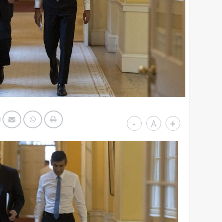
-
A
+