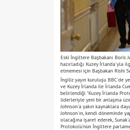
Eski İngiltere Başbakanı Boris 
hazırladığı Kuzey İrlanda'yla il
etmemesi için Başbakan Rishi Su
İngiliz yayın kuruluşu BBC'de ye
ve Kuzey İrlanda ile İrlanda Cum
belirlendiği "Kuzey İrlanda Pro
liderleriyle yeni bir anlaşma üz
Johnson'a yakın kaynaklara day
Johnson'ın, kendi döneminde ya
olacağına işaret ederek, Sunak'
Protokolü'nün İngiltere parlame