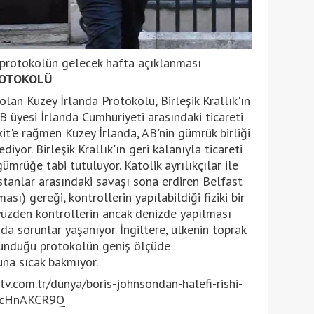
i protokolün gelecek hafta açıklanması
ROTOKOLÜ
olan Kuzey İrlanda Protokolü, Birleşik Krallık'ın
B üyesi İrlanda Cumhuriyeti arasındaki ticareti
it'e rağmen Kuzey İrlanda, AB'nin gümrük birliği
yor. Birleşik Krallık'ın geri kalanıyla ticareti
ümrüğe tabi tutuluyor. Katolik ayrılıkçılar ile
testanlar arasındaki savaşı sona erdiren Belfast
ı) gereği, kontrollerin yapılabildiği fiziki bir
 yüzden kontrollerin ancak denizde yapılması
a sorunlar yaşanıyor. İngiltere, ülkenin toprak
vunduğu protokolün geniş ölçüde
buna sıcak bakmıyor.
.com.tr/dunya/boris-johnsondan-halefi-rishi-
UcHnAKCR9Q