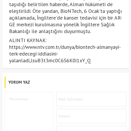
taşıdığı belirtilen haberde, Alman hükümeti de
eleştirildi. Öte yandan, BioNTech, 6 Ocak'ta yaptığı
açıklamada, İngiltere'de kanser tedavisi için bir AR-
GE merkezi kurulmasına yönelik İngiltere Sağlık
Bakanlığı ile anlaştığını duyurmuştu.
ALINTI KAYNAK:
https://www.ntv.com.tr/dunya/biontech-almanyayi-
terk-edecegi-iddiasini-
yalanladi,lsuB3t3mc0C6S6K0i1xY_Q
YORUM YAZ