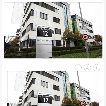
-
A
+