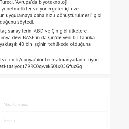
 Türeci, "Avrupa'da biyoteknoloji
li yönetmelikler ve yönergeler için ve
un uygulamaya daha hızlı dönüştürülmesi" gibi
lduğunu söyledi.
laç sanayilerini ABD ve Çin gibi ülkelere
imya devi BASF'ın da Çin'de yeni bir fabrika
yaklaşık 40 bin işçinin tehlikede olduğuna
v.com.tr/dunya/biontech-almanyadan-cikiyor-
rketi-tasiyor,t79RC0qwekS0lx05GfucGg