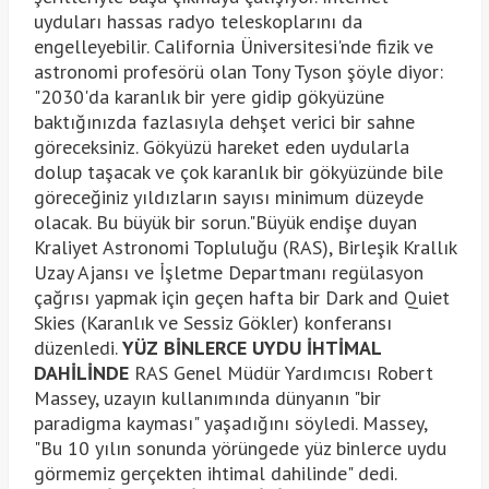
uyduları hassas radyo teleskoplarını da
engelleyebilir. California Üniversitesi'nde fizik ve
astronomi profesörü olan Tony Tyson şöyle diyor:
"2030'da karanlık bir yere gidip gökyüzüne
baktığınızda fazlasıyla dehşet verici bir sahne
göreceksiniz. Gökyüzü hareket eden uydularla
dolup taşacak ve çok karanlık bir gökyüzünde bile
göreceğiniz yıldızların sayısı minimum düzeyde
olacak. Bu büyük bir sorun."Büyük endişe duyan
Kraliyet Astronomi Topluluğu (RAS), Birleşik Krallık
Uzay Ajansı ve İşletme Departmanı regülasyon
çağrısı yapmak için geçen hafta bir Dark and Quiet
Skies (Karanlık ve Sessiz Gökler) konferansı
düzenledi.
YÜZ BİNLERCE UYDU İHTİMAL
DAHİLİNDE
RAS Genel Müdür Yardımcısı Robert
Massey, uzayın kullanımında dünyanın "bir
paradigma kayması" yaşadığını söyledi. Massey,
"Bu 10 yılın sonunda yörüngede yüz binlerce uydu
görmemiz gerçekten ihtimal dahilinde" dedi.