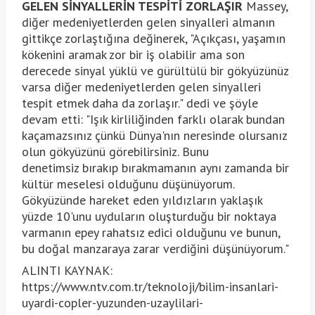
GELEN SİNYALLERİN TESPİTİ ZORLAŞIR
Massey,
diğer medeniyetlerden gelen sinyalleri almanın
gittikçe zorlaştığına değinerek, "Açıkçası, yaşamın
kökenini aramak zor bir iş olabilir ama son
derecede sinyal yüklü ve gürültülü bir gökyüzünüz
varsa diğer medeniyetlerden gelen sinyalleri
tespit etmek daha da zorlaşır." dedi ve şöyle
devam etti: "Işık kirliliğinden farklı olarak bundan
kaçamazsınız çünkü Dünya'nın neresinde olursanız
olun gökyüzünü görebilirsiniz. Bunu
denetimsiz bırakıp bırakmamanın aynı zamanda bir
kültür meselesi olduğunu düşünüyorum.
Gökyüzünde hareket eden yıldızların yaklaşık
yüzde 10'unu uyduların oluşturduğu bir noktaya
varmanın epey rahatsız edici olduğunu ve bunun,
bu doğal manzaraya zarar verdiğini düşünüyorum."
ALINTI KAYNAK:
https://www.ntv.com.tr/teknoloji/bilim-insanlari-
uyardi-copler-yuzunden-uzaylilari-