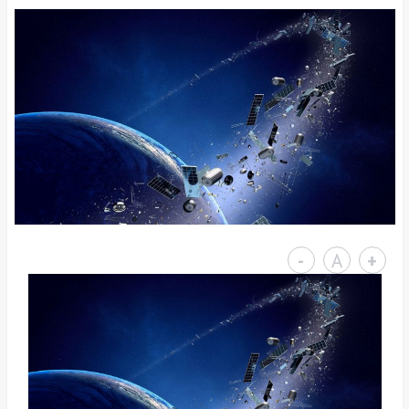
-
A
+