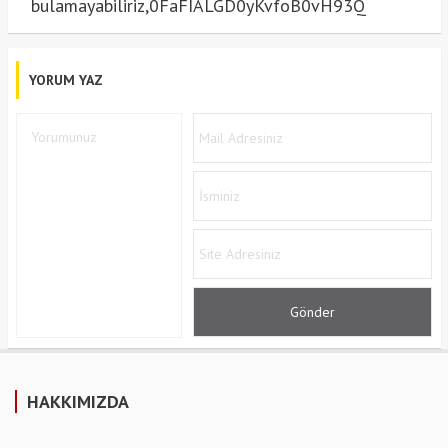
bulamayabiliriz,0FaFIALGD0yKvfoB0vH93Q
YORUM YAZ
HAKKIMIZDA