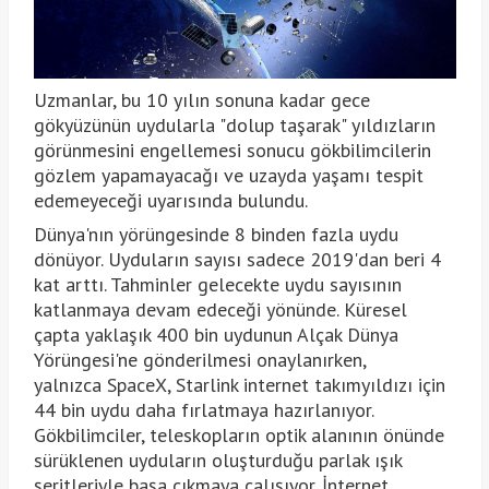
Uzmanlar, bu 10 yılın sonuna kadar gece
gökyüzünün uydularla "dolup taşarak" yıldızların
görünmesini engellemesi sonucu gökbilimcilerin
gözlem yapamayacağı ve uzayda yaşamı tespit
edemeyeceği uyarısında bulundu.
Dünya'nın yörüngesinde 8 binden fazla uydu
dönüyor. Uyduların sayısı sadece 2019'dan beri 4
kat arttı. Tahminler gelecekte uydu sayısının
katlanmaya devam edeceği yönünde. Küresel
çapta yaklaşık 400 bin uydunun Alçak Dünya
Yörüngesi'ne gönderilmesi onaylanırken,
yalnızca SpaceX, Starlink internet takımyıldızı için
44 bin uydu daha fırlatmaya hazırlanıyor.
Gökbilimciler, teleskopların optik alanının önünde
sürüklenen uyduların oluşturduğu parlak ışık
şeritleriyle başa çıkmaya çalışıyor. İnternet